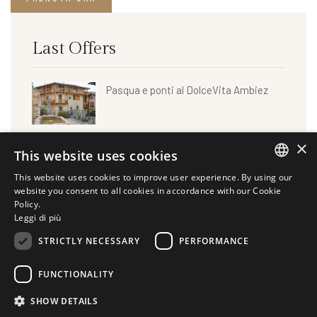
Last Offers
Pasqua e ponti al DolceVita Ambiez
Magici anniversari da noi
×
This website uses cookies
This website uses cookies to improve user experience. By using our
ITALIAN
website you consent to all cookies in accordance with our Cookie
La magia del fogliage
Policy.
Leggi di più
GERMAN
STRICTLY NECESSARY
PERFORMANCE
ENGLISH
Sagra della Ciuiga
FUNCTIONALITY
SHOW DETAILS
Mercatini di Natale