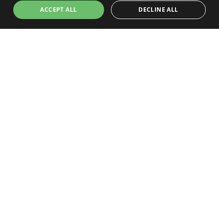
ACCEPT ALL
DECLINE ALL
Cammino di SanVili