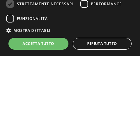
STRETTAMENTE NECESSARI
PERFORMANCE
ENGLISH
Fuga d’autunno
FUNZIONALITÀ
Sagra della Ciuiga
MOSTRA DETTAGLI
ACCETTA TUTTO
RIFIUTA TUTTO
Mercatini di Natale
Cammino di SanVili