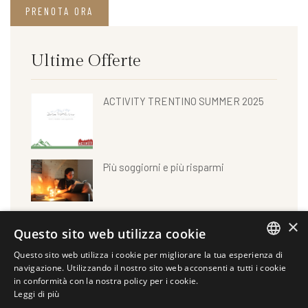
PRENOTA ORA
Ultime Offerte
ACTIVITY TRENTINO SUMMER 2025
Più soggiorni e più risparmi
Vacanze rigeneranti
×
Questo sito web utilizza cookie
Questo sito web utilizza i cookie per migliorare la tua esperienza di
ITALIAN
navigazione. Utilizzando il nostro sito web acconsenti a tutti i cookie
Anniversari romantici
in conformità con la nostra policy per i cookie.
Leggi di più
GERMAN